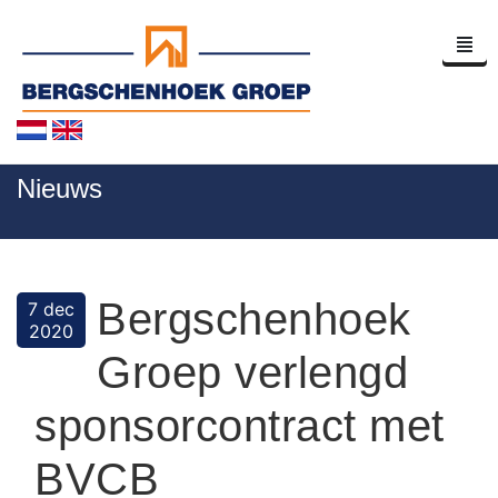
Home
Nieuws
Bedrijfsprofiel
Nieuws
Bergschenhoek
7 dec
Contact
2020
Groep verlengd
sponsorcontract met
BVCB