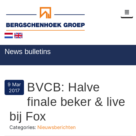
Homepage
News bulletins
Company Profile
News
BVCB: Halve
9 Mar
Contact
2017
finale beker & live
bij Fox
Categories:
Nieuwsberichten