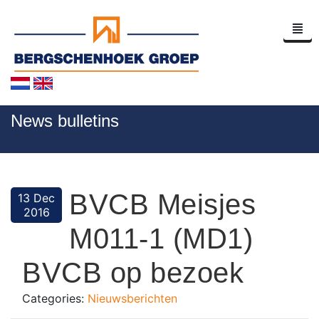
Homepage
News bulletins
Company Profile
News
BVCB Meisjes
13 Dec
Contact
2016
M011-1 (MD1)
BVCB op bezoek
Categories:
Nieuwsberichten