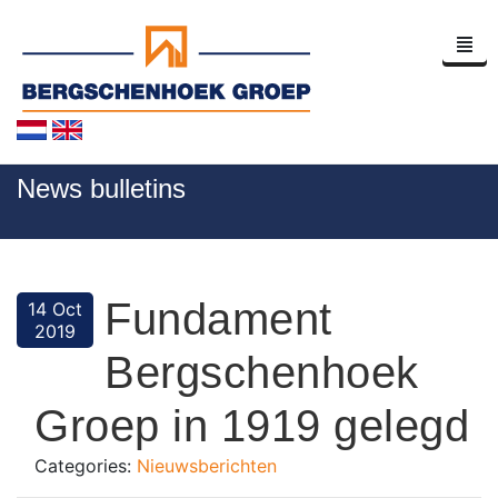
Homepage
News bulletins
Company Profile
News
Fundament
14 Oct
Contact
2019
Bergschenhoek
Groep in 1919 gelegd
Categories:
Nieuwsberichten