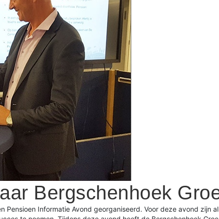
aar Bergschenhoek Gro
 Pensioen Informatie Avond georganiseerd. Voor deze avond zijn al
succes te noemen. Tijdens deze avond heeft de Bergschenhoek Gro