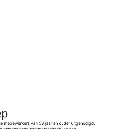
ep
le medewerkers van 58 jaar en ouder uitgenodigd.
ep namens haar werkmaatschappijen een