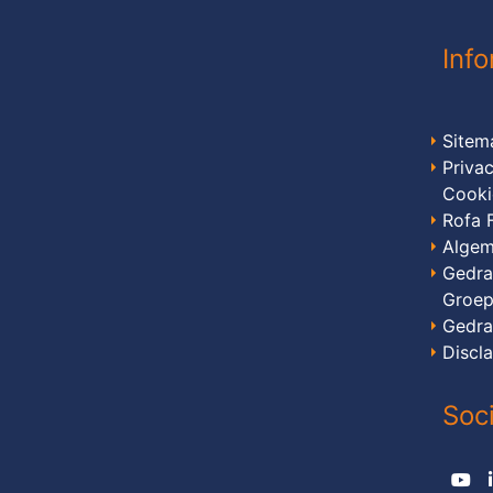
Info
Sitem
Priva
Cooki
Rofa 
Algem
Gedra
Groe
Gedra
Discl
Soc