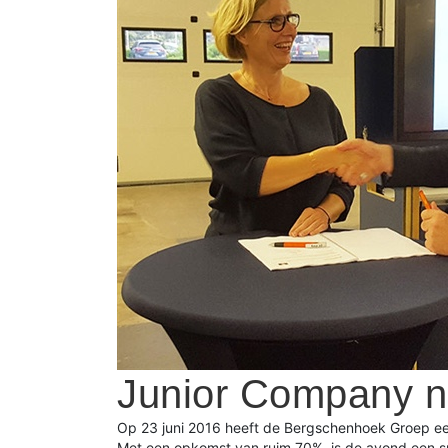
Junior Company n
Op 23 juni 2016 heeft de Bergschenhoek Groep een
Met een opkomst van ruim 70%, is de avond een 