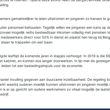
eling.
emers gemakkelijker te laten uitstromen en jongeren zo kansen te ge
uder personeel behouden. Tegelijk willen we jongeren een kans op 
veel mogelijk netto besteedbaar inkomen volledig met pensioen te la
edewerkers direct voor 50% in dienst en plaatst hen terug bij Berg
staan te trappelen om een baan.
de leeftijd de komende jaren in stapjes verhoogd. In 2019 is die 66
het kabinet, en kunnen dus langer doorwerken. In lijn met de gesteg
 leiden tot een bestedingsimpuls voor de economie.
anier invulling gegeven aan duurzame inzetbaarheid. De regeling bi
kt waarbij ouderen moeilijk kunnen uitstromen en jongeren moeilijk
s er op gericht om oudere werknemers zo vitaal mogelijk de laatst
drijf.