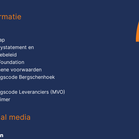
rmatie
ap
cystatement en
ebeleid
Foundation
ene voorwaarden
gscode Bergschenhoek
p
gscode Leveranciers (MVO)
aimer
ial media