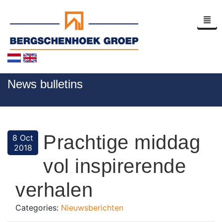
Homepage
News bulletins
Company Profile
News
Prachtige middag
8 Oct
Contact
2018
vol inspirerende
verhalen
Categories:
Nieuwsberichten