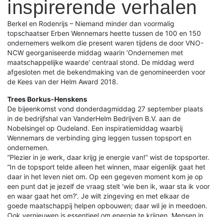
inspirerende verhalen
Berkel en Rodenrijs – Niemand minder dan voormalig
topschaatser Erben Wennemars heette tussen de 100 en 150
ondernemers welkom die present waren tijdens de door VNO-
NCW georganiseerde middag waarin ‘Ondernemen met
maatschappelijke waarde’ centraal stond. De middag werd
afgesloten met de bekendmaking van de genomineerden voor
de Kees van der Helm Award 2018.
Trees Borkus-Henskens
De bijeenkomst vond donderdagmiddag 27 september plaats
in de bedrijfshal van VanderHelm Bedrijven B.V. aan de
Nobelsingel op Oudeland. Een inspiratiemiddag waarbij
Wennemars de verbinding ging leggen tussen topsport en
ondernemen.
“Plezier in je werk, daar krijg je energie van!” wist de topsporter.
“In de topsport telde alleen het winnen, maar eigenlijk gaat het
daar in het leven niet om. Op een gegeven moment kom je op
een punt dat je jezelf de vraag stelt ‘wie ben ik, waar sta ik voor
en waar gaat het om?’. Je wilt zingeving en met elkaar de
goede maatschappij helpen opbouwen; daar wil je in meedoen.
Ook vernieuwen is essentieel om energie te krijgen. Mensen in