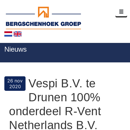
Home
Nieuws
Bedrijfsprofiel
Nieuws
Vespi B.V. te
26 nov
Contact
2020
Drunen 100%
onderdeel R-Vent
Netherlands B.V.