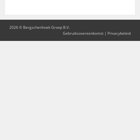
2026 © Bergschenhoek Groep B.V.
Gebruiksovereenkomst
|
Privacybeleid